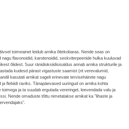
iivset toimeainet leidub arnika õitekobaras. Nende seas on
id nagu flavonoidid, karotenoidid, seskviterpeenide hulka kuuluvad
ikest õlidest. Suur ränidioksiidisisaldus annab arnika strukturile ja
aastada kudesd pärast vigastuste saamist (nt verevalumid,
ndil kasutati arnikat sageli erinevate tervisehäirete nagu
 ja flebiidi raviks. Tänapäevased uuringud on arnika kohta
se toimega ja ta suudab ergutada vereringet, leevendada valu ja
si. Nende omaduste tõttu nimetatakse arnikat ka "lihaste ja
tervendajaks".