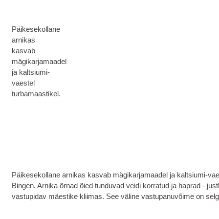
Päikesekollane
arnikas
kasvab
mägikarjamaadel
ja kaltsiumi-
vaestel
turbamaastikel.
Päikesekollane arnikas kasvab mägikarjamaadel ja kaltsiumi-vaest
Bingen. Arnika õrnad õied tunduvad veidi korratud ja haprad - just
vastupidav mäestike kliimas. See väline vastupanuvõime on selg