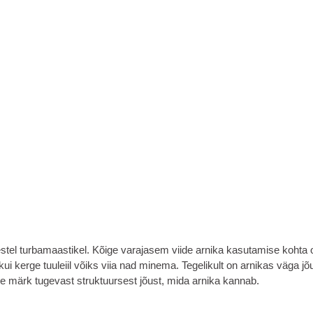
el turbamaastikel. Kõige varajasem viide arnika kasutamise kohta on 
kui kerge tuuleiil võiks viia nad minema. Tegelikult on arnikas väga j
e märk tugevast struktuursest jõust, mida arnika kannab.