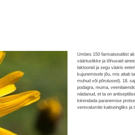
Umbes 150 farmatseutilist akt
väärtuslikke ja tõhusaid aine
laktoonid ja segu vääris eeterl
kujunemisele jõu, mis aitab t
muhud või põrutused). 18. saja
podagra, reuma, veenilaiendid
näidanud, et ta on antiseptili
kiirendada paranemise protses
verevalumite kaitseingliks ja 