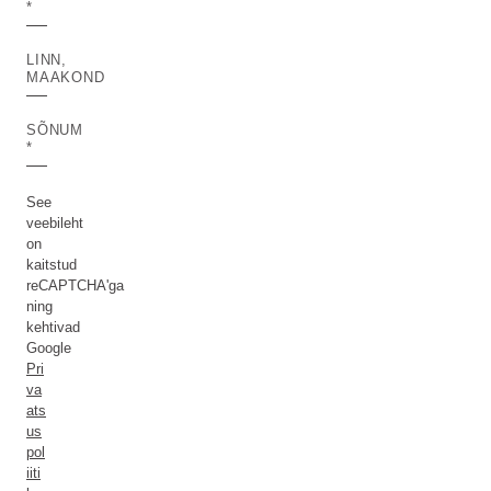
LINN,
MAAKOND
SÕNUM
See
veebileht
on
kaitstud
reCAPTCHA'ga
ning
kehtivad
Google
Pri
va
ats
us
pol
iiti