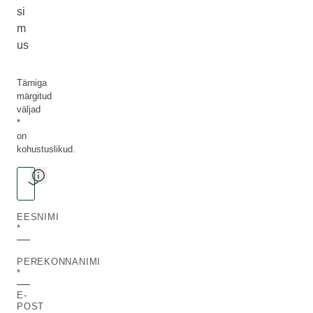
si
m
us
Tärniga
märgitud
väljad
*
on
kohustuslikud.
Pick your topic
TOOTED JA KOOSTISAINED
EESNIMI
PEREKONNANIMI
E-
POST