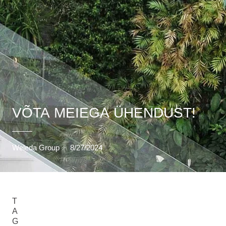
VÕTA MEIEGA ÜHENDUST!
Weleda Group
·
8/27/2024
T
A
G