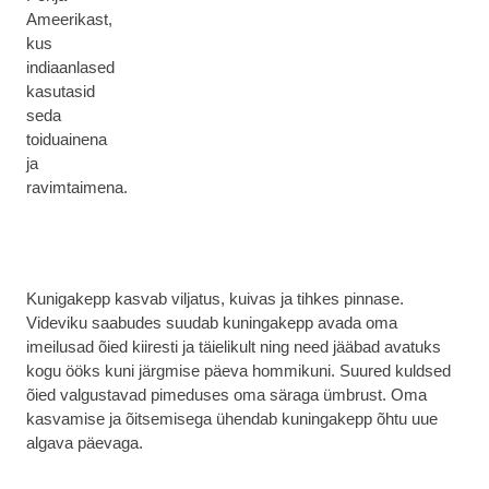
Ameerikast,
kus
indiaanlased
kasutasid
seda
toiduainena
ja
ravimtaimena.
Kunigakepp kasvab viljatus, kuivas ja tihkes pinnase.
Videviku saabudes suudab kuningakepp avada oma
imeilusad õied kiiresti ja täielikult ning need jääbad avatuks
kogu ööks kuni järgmise päeva hommikuni. Suured kuldsed
õied valgustavad pimeduses oma säraga ümbrust. Oma
kasvamise ja õitsemisega ühendab kuningakepp õhtu uue
algava päevaga.