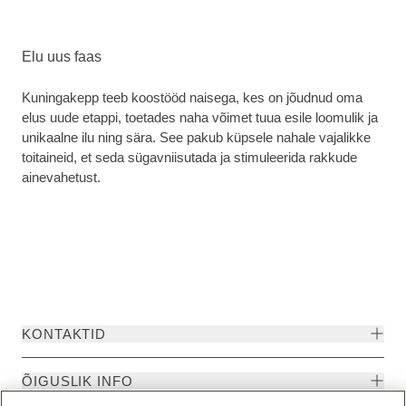
Elu uus faas
Kuningakepp teeb koostööd naisega, kes on jõudnud oma
elus uude etappi, toetades naha võimet tuua esile loomulik ja
unikaalne ilu ning sära. See pakub küpsele nahale vajalikke
toitaineid, et seda sügavniisutada ja stimuleerida rakkude
ainevahetust.
KONTAKTID
ÕIGUSLIK INFO