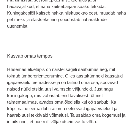
hädavajalikud, et naha kaitsebarjäär saaks tekkida.
Kuningakepiõli kaitseb nahka niiskusekao eest, muudab naha
pehmeks ja elastseks ning soodustab naharakkude
uuenemist.
Kasvab omas tempos
Hilisemas eluetapis on naistel sageli saabumas aeg, mil
toimub ümberorienteerumine. Olles aastakümneid kaasatud
igapäevaelu teemadesse ja on täitnud oma osa, soovivad
naised nüüd otsida uusi vaimseid väljundeid. Just nagu
kuningakepp, mis vabastab end tavalisest rütmist
taimemaailmas, avades oma õied siis kui öö saabub. Ka
küps naine eemaldub ise oma eelnevast igapäevaelust ja
haarab uusi tekkivaid võimalusi. Ta usaldab oma kogemusi ja
intuitsiooni, et uue rolli väljakutseid vastu võtta.