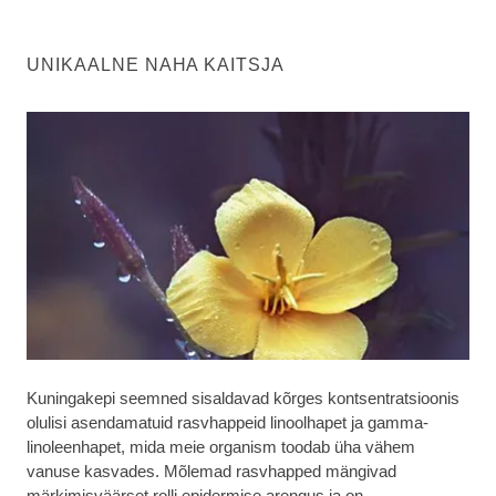
UNIKAALNE NAHA KAITSJA
Kuningakepi seemned sisaldavad kõrges kontsentratsioonis
olulisi asendamatuid rasvhappeid linoolhapet ja gamma-
linoleenhapet, mida meie organism toodab üha vähem
vanuse kasvades. Mõlemad rasvhapped mängivad
märkimisväärset rolli epidermise arengus ja on