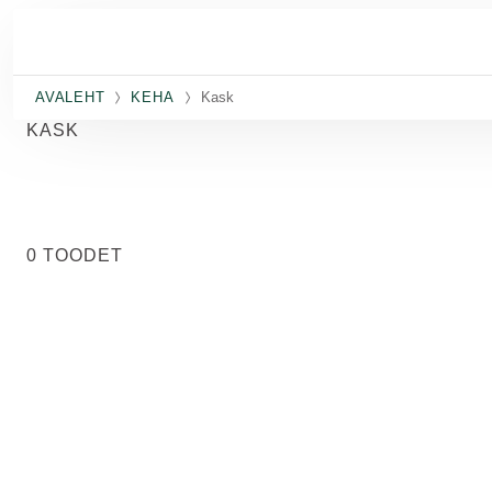
Skip to main content
AVALEHT
KEHA
Kask
KASK
0 TOODET