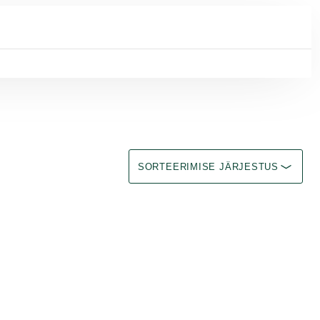
Sorteerimine Immediate effect upon se
SORTEERIMISE JÄRJESTUS