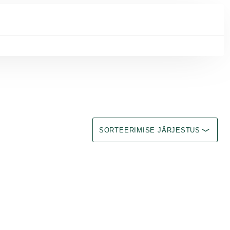
Sorteerimine Immediate effect upon se
SORTEERIMISE JÄRJESTUS