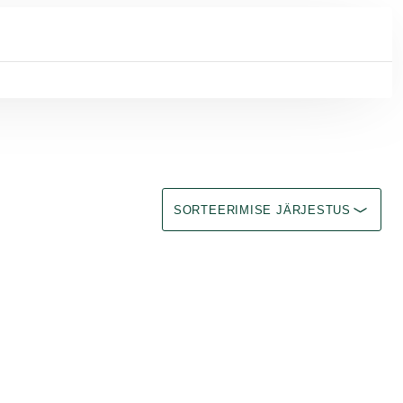
Sorteerimine Immediate effect upon se
SORTEERIMISE JÄRJESTUS