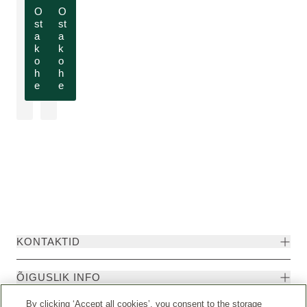
O
O
st
st
a
a
k
k
o
o
h
h
e
e
KONTAKTID
ÕIGUSLIK INFO
By clicking ‘Accept all cookies’, you consent to the storage