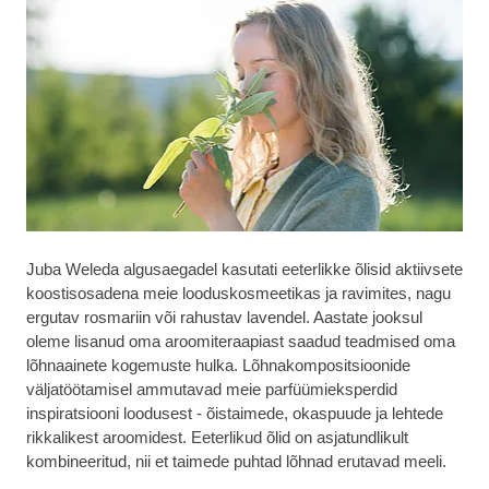
Juba Weleda algusaegadel kasutati eeterlikke õlisid aktiivsete
koostisosadena meie looduskosmeetikas ja ravimites, nagu
ergutav rosmariin või rahustav lavendel. Aastate jooksul
oleme lisanud oma aroomiteraapiast saadud teadmised oma
lõhnaainete kogemuste hulka. Lõhnakompositsioonide
väljatöötamisel ammutavad meie parfüümieksperdid
inspiratsiooni loodusest - õistaimede, okaspuude ja lehtede
rikkalikest aroomidest. Eeterlikud õlid on asjatundlikult
kombineeritud, nii et taimede puhtad lõhnad erutavad meeli.