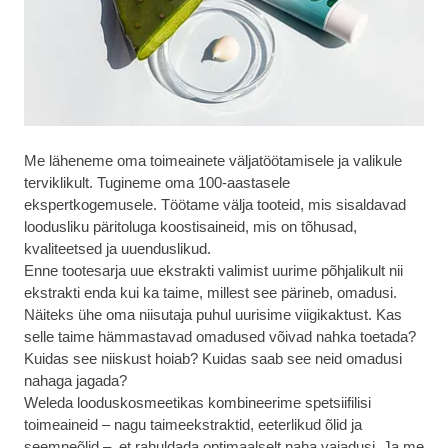
Me läheneme oma toimeainete väljatöötamisele ja valikule
terviklikult. Tugineme oma 100-aastasele
ekspertkogemusele. Töötame välja tooteid, mis sisaldavad
loodusliku päritoluga koostisaineid, mis on tõhusad,
kvaliteetsed ja uuenduslikud.
Enne tootesarja uue ekstrakti valimist uurime põhjalikult nii
ekstrakti enda kui ka taime, millest see pärineb, omadusi.
Näiteks ühe oma niisutaja puhul uurisime viigikaktust. Kas
selle taime hämmastavad omadused võivad nahka toetada?
Kuidas see niiskust hoiab? Kuidas saab see neid omadusi
nahaga jagada?
Weleda looduskosmeetikas kombineerime spetsiifilisi
toimeaineid – nagu taimeekstraktid, eeterlikud õlid ja
seemneõlid –, et rahuldada optimaalselt naha vajadusi. Ja me