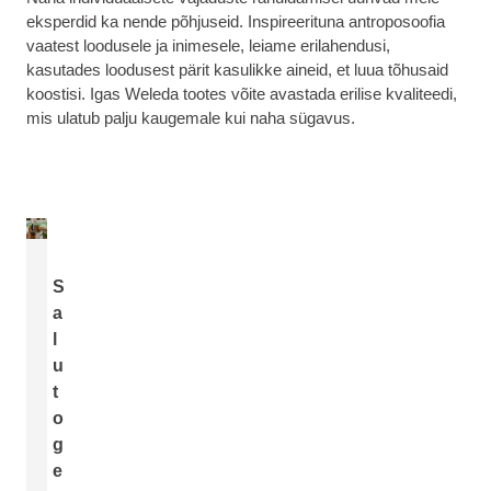
eksperdid ka nende põhjuseid. Inspireerituna antroposoofia
vaatest loodusele ja inimesele, leiame erilahendusi,
kasutades loodusest pärit kasulikke aineid, et luua tõhusaid
koostisi. Igas Weleda tootes võite avastada erilise kvaliteedi,
mis ulatub palju kaugemale kui naha sügavus.
S
a
l
u
t
o
g
e