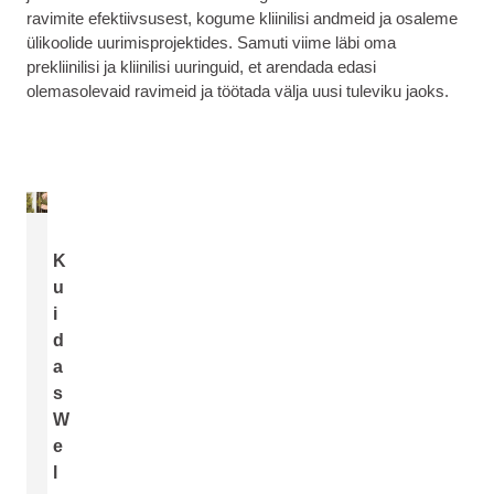
ravimite efektiivsusest, kogume kliinilisi andmeid ja osaleme
ülikoolide uurimisprojektides. Samuti viime läbi oma
prekliinilisi ja kliinilisi uuringuid, et arendada edasi
olemasolevaid ravimeid ja töötada välja uusi tuleviku jaoks.
K
u
i
d
a
s
W
e
l