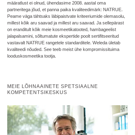
määratlust ei olnud, ühendasime 2008. aastal oma
partneritega jõud, et panna paika kvaliteedimärk: NATRUE.
Peame väga tähtsaks läbipaistvate kriteeriumide olemasolu,
millest kõik aru saavad ja millest aru saavad. Ja sellepärast
on eranditult kõik meie kosmeetikatooted, hambageelist
jalapalsamini, sõltumatute ekspertide poolt sertifitseeritud
vastavalt NATRUE rangetele standarditele. Weleda ületab
kvaliteedi nõuded. See teeb meist ühe kompromissituima
looduskosmeetika tootja.
MEIE LÕHNAAINETE SPETSIAALNE
KOMPETENTSIKESKUS