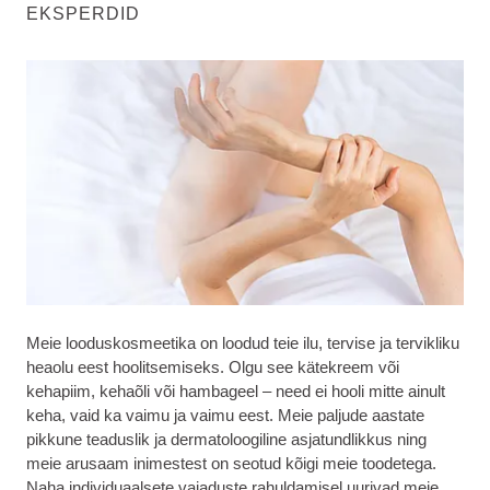
EKSPERDID
Meie looduskosmeetika on loodud teie ilu, tervise ja tervikliku
heaolu eest hoolitsemiseks. Olgu see kätekreem või
kehapiim, kehaõli või hambageel – need ei hooli mitte ainult
keha, vaid ka vaimu ja vaimu eest. Meie paljude aastate
pikkune teaduslik ja dermatoloogiline asjatundlikkus ning
meie arusaam inimestest on seotud kõigi meie toodetega.
Naha individuaalsete vajaduste rahuldamisel uurivad meie