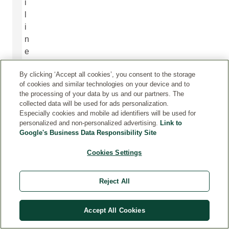
i
l
i
n
e
m
By clicking ‘Accept all cookies’, you consent to the storage
e
of cookies and similar technologies on your device and to
d
the processing of your data by us and our partners. The
i
collected data will be used for ads personalization.
t
Especially cookies and mobile ad identifiers will be used for
personalized and non-personalized advertising.
Link to
s
Google's Business Data Responsibility Site
i
i
Cookies Settings
n
i
Reject All
n
t
e
Accept All Cookies
g