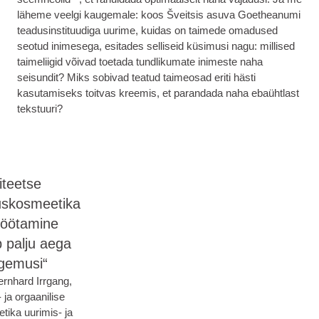
läheme veelgi kaugemale: koos Šveitsis asuva Goetheanumi
teadusinstituudiga uurime, kuidas on taimede omadused
seotud inimesega, esitades selliseid küsimusi nagu: millised
taimeliigid võivad toetada tundlikumate inimeste naha
seisundit? Miks sobivad teatud taimeosad eriti hästi
kasutamiseks toitvas kreemis, et parandada naha ebaühtlast
tekstuuri?
iteetse
uskosmeetika
töötamine
 palju aega
ogemusi“
ernhard Irrgang,
 ja orgaanilise
tika uurimis- ja