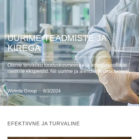
UURIME TEADMISTE JA
KIREGA
Oleme tervikliku looduskosmeetika ja antroposoofiliste
ravimite eksperdid. Nii uurime ja arendame oma tooteid.
Weleda Group
·
6/3/2024
EFEKTIIVNE JA TURVALINE