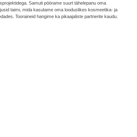
usprojektidega. Samuti pöörame suurt tähelepanu oma
ljusid taimi, mida kasutame oma looduslikes kosmeetika- ja
ades. Tooraineid hangime ka pikaajaliste partnerite kaudu.