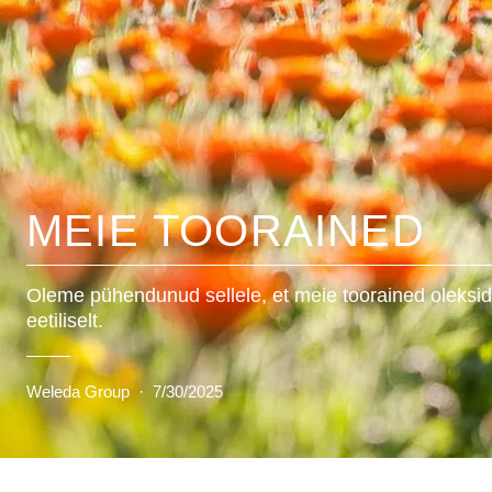
MEIE TOORAINED
Oleme pühendunud sellele, et meie toorained oleksid
eetiliselt.
Weleda Group
·
7/30/2025