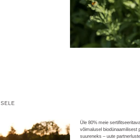
ISELE
Üle 80% meie sertifitseeritav
võimalusel biodünaamilisest p
suureneks – uute partnerluste