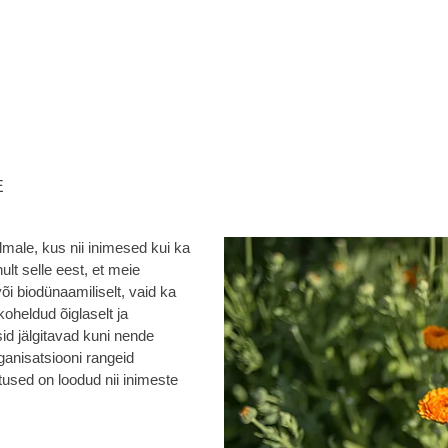
E
male, kus nii inimesed kui ka
ult selle eest, et meie
i biodünaamiliselt, vaid ka
koheldud õiglaselt ja
id jälgitavad kuni nende
ganisatsiooni rangeid
tused on loodud nii inimeste