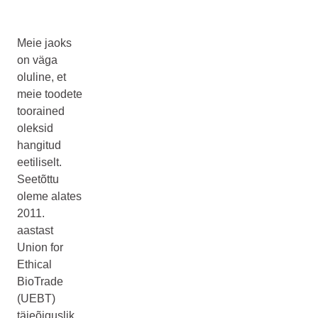
Meie jaoks
on väga
oluline, et
meie toodete
toorained
oleksid
hangitud
eetiliselt.
Seetõttu
oleme alates
2011.
aastast
Union for
Ethical
BioTrade
(UEBT)
täieõiguslik