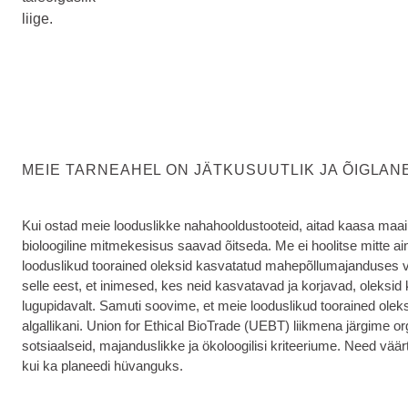
liige.
MEIE TARNEAHEL ON JÄTKUSUUTLIK JA ÕIGLAN
Kui ostad meie looduslikke nahahooldustooteid, aitad kaasa maail
bioloogiline mitmekesisus saavad õitseda. Me ei hoolitse mitte ain
looduslikud toorained oleksid kasvatatud mahepõllumajanduses võ
selle eest, et inimesed, kes neid kasvatavad ja korjavad, oleksid 
lugupidavalt. Samuti soovime, et meie looduslikud toorained oleks
algallikani. Union for Ethical BioTrade (UEBT) liikmena järgime or
sotsiaalseid, majanduslikke ja ökoloogilisi kriteeriume. Need väär
kui ka planeedi hüvanguks.