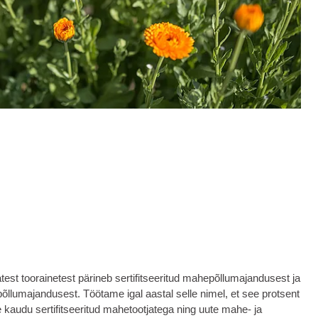
atest toorainetest pärineb sertifitseeritud mahepõllumajandusest ja
õllumajandusest. Töötame igal aastal selle nimel, et see protsent
 kaudu sertifitseeritud mahetootjatega ning uute mahe- ja