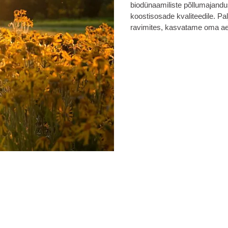
biodünaamiliste põllumajand
koostisosade kvaliteedile. Pa
ravimites, kasvatame oma aed