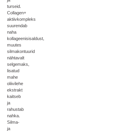
turseid.
Collagen+
aktiivkompleks
suurendab
naha
kollageenisisaldust,
muutes
silmakontuurid
nähtavalt
selgemaks,
lisatud
mahe
oliivilehe
ekstrakt
kaitseb
ja
rahustab
nahka.
Silma-
ja