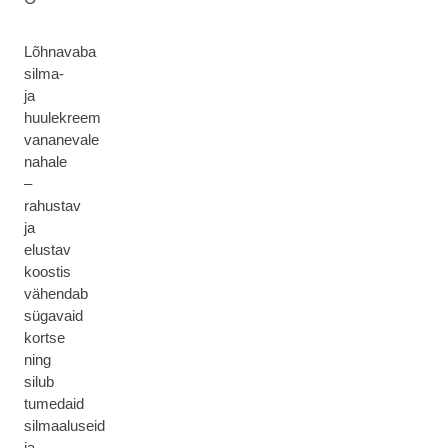
Lõhnavaba
silma-
ja
huulekreem
vananevale
nahale
–
rahustav
ja
elustav
koostis
vähendab
sügavaid
kortse
ning
silub
tumedaid
silmaaluseid
ja