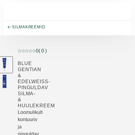
Skip to main content
SILMAKREEMID
0
( 0 )
Praegune hinnang: 0 5-st tähest hinnanud 0 klienti
BLUE
GENTIAN
&
EDELWEISS-
PINGULDAV
SILMA-
&
HUULEKREEM
Loomulikult
kontuuriv
ja
pinguldav