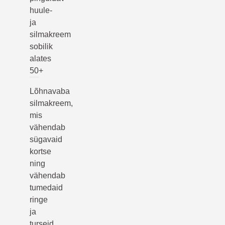
huule-
ja
silmakreem
sobilik
alates
50+
Lõhnavaba
silmakreem,
mis
vähendab
sügavaid
kortse
ning
vähendab
tumedaid
ringe
ja
turseid.