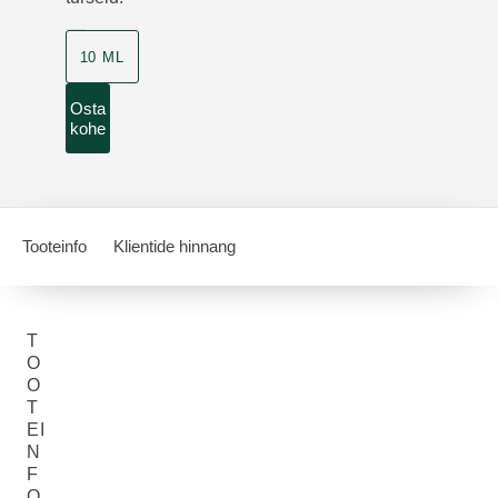
10 ML
Osta
kohe
Tooteinfo
Klientide hinnang
T
O
O
T
EI
N
F
O