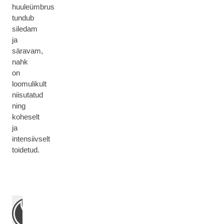
huuleümbrus
tundub
siledam
ja
säravam,
nahk
on
loomulikult
niisutatud
ning
koheselt
ja
intensiivselt
toidetud.