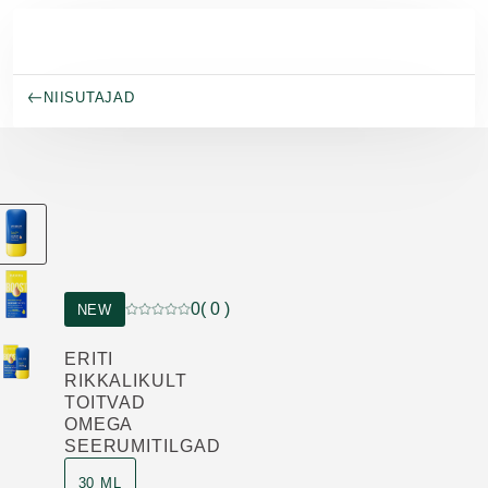
Skip to main content
NIISUTAJAD
0
( 0 )
NEW
Praegune hinnang: 0 5-st tähest hinnanud 0 kli
ERITI
RIKKALIKULT
TOITVAD
OMEGA
SEERUMITILGAD
30 ML