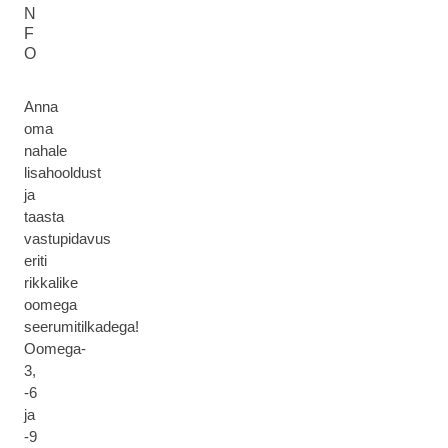
N
F
O
Anna
oma
nahale
lisahooldust
ja
taasta
vastupidavus
eriti
rikkalike
oomega
seerumitilkadega!
Oomega-
3,
-6
ja
-9