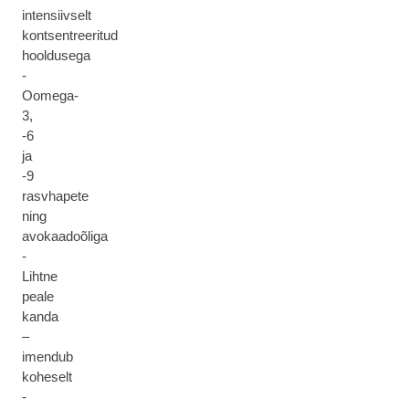
intensiivselt
kontsentreeritud
hooldusega
-
Oomega-
3,
-6
ja
-9
rasvhapete
ning
avokaadoõliga
-
Lihtne
peale
kanda
–
imendub
koheselt
-