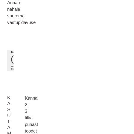
Annab
nahale
suurema
vastupidavuse
K
Kanna
A
2–
S
3
U
tilka
T
puhast
A
toodet
M