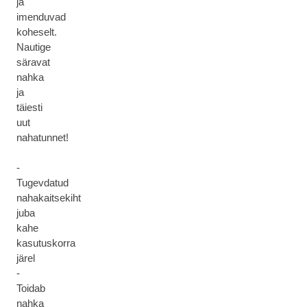
ja
imenduvad
koheselt.
Nautige
säravat
nahka
ja
täiesti
uut
nahatunnet!
-
Tugevdatud
nahakaitsekiht
juba
kahe
kasutuskorra
järel
-
Toidab
nahka