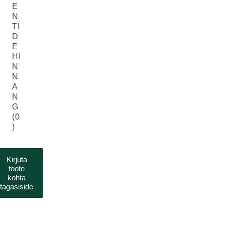
E
N
TI
D
E
HI
N
N
A
N
G
(0
)
Kirjuta
toote
kohta
tagasiside