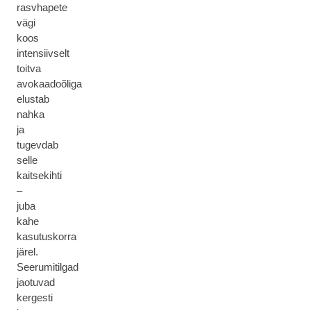
rasvhapete
vägi
koos
intensiivselt
toitva
avokaadoõliga
elustab
nahka
ja
tugevdab
selle
kaitsekihti
–
juba
kahe
kasutuskorra
järel.
Seerumitilgad
jaotuvad
kergesti