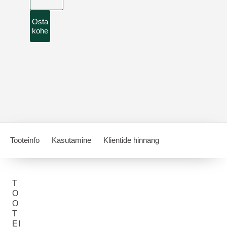
Osta
kohe
Tooteinfo
Kasutamine
Klientide hinnang
T
O
O
T
EI