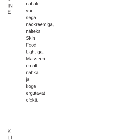
nahale
IN
või
E
sega
näokreemiga,
näiteks
Skin
Food
Light'iga.
Masseeri
õrnalt
nahka
ja
koge
ergutavat
efekti.
K
LI