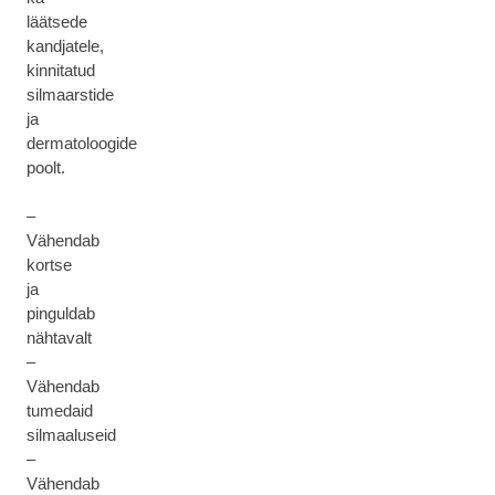
läätsede
kandjatele,
kinnitatud
silmaarstide
ja
dermatoloogide
poolt.
–
Vähendab
kortse
ja
pinguldab
nähtavalt
–
Vähendab
tumedaid
silmaaluseid
–
Vähendab