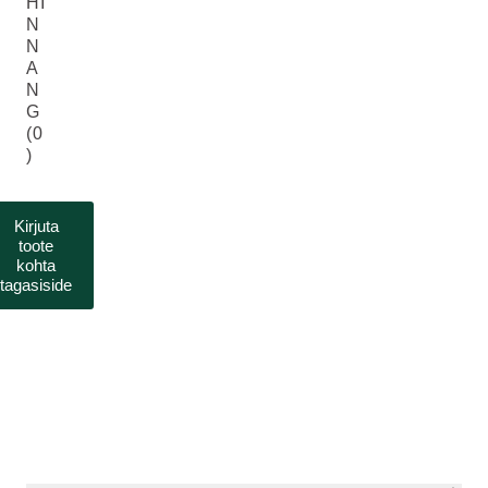
HI
N
N
A
N
G
(0
)
Kirjuta
toote
kohta
tagasiside