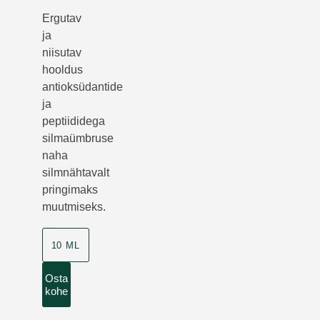
Ergutav
ja
niisutav
hooldus
antioksüdantide
ja
peptiididega
silmaümbruse
naha
silmnähtavalt
pringimaks
muutmiseks.
10 ML
Osta
kohe