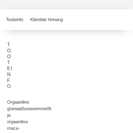
Tooteinfo
Klientide hinnang
T
O
O
T
EI
N
F
O
Orgaaniline
granaatõunaseemneõli
ja
orgaanilise
maca-