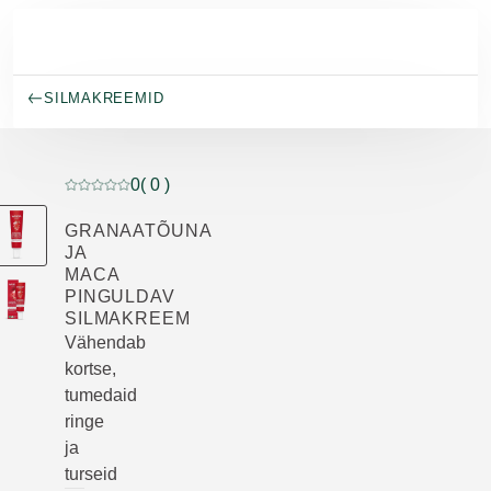
Skip to main content
SILMAKREEMID
0
( 0 )
Praegune hinnang: 0 5-st tähest hinnanud 0 klienti
GRANAATÕUNA
JA
MACA
PINGULDAV
SILMAKREEM
Vähendab
kortse,
tumedaid
ringe
ja
turseid