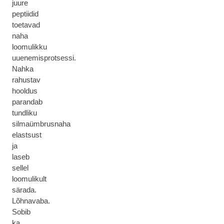
juure
peptiidid
toetavad
naha
loomulikku
uuenemisprotsessi.
Nahka
rahustav
hooldus
parandab
tundliku
silmaümbrusnaha
elastsust
ja
laseb
sellel
loomulikult
särada.
Lõhnavaba.
Sobib
ka