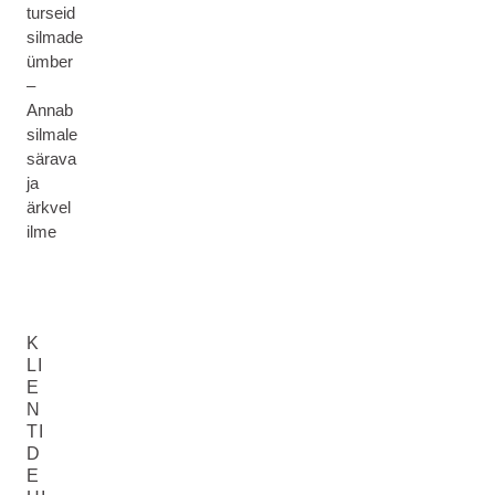
turseid
silmade
ümber
–
Annab
silmale
särava
ja
ärkvel
ilme
K
LI
E
N
TI
D
E