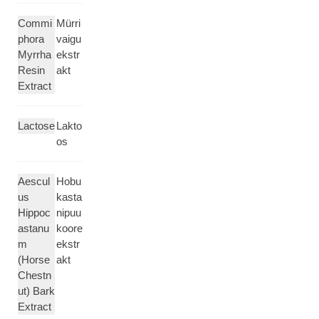
Commi
Mürri
phora
vaigu
Myrrha
ekstr
Resin
akt
Extract
Lactose
Lakto
os
Aescul
Hobu
us
kasta
Hippoc
nipuu
astanu
koore
m
ekstr
(Horse
akt
Chestn
ut) Bark
Extract