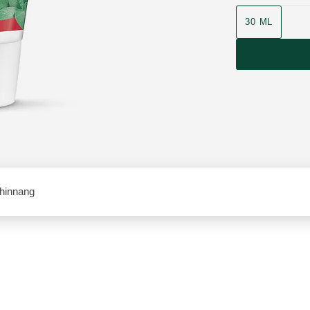
30 ML
 hinnang