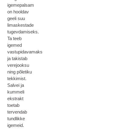
igemepalsam
on hooldav
geeli suu
limaskestade
tugevdamiseks.
Ta teeb
igemed
vastupidavamaks
ja takistab
verejooksu
ning põletiku
tekkimist.
Salvei ja
kummeli
ekstrakt
toetab
tervendab
tundlikke
igemeid.