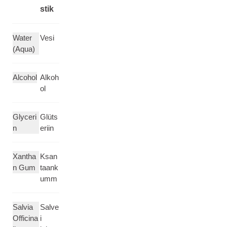
stik
Water
Vesi
(Aqua)
Alcohol
Alkoh
ol
Glyceri
Glüts
n
eriin
Xantha
Ksan
n Gum
taank
umm
Salvia
Salve
Officina
i