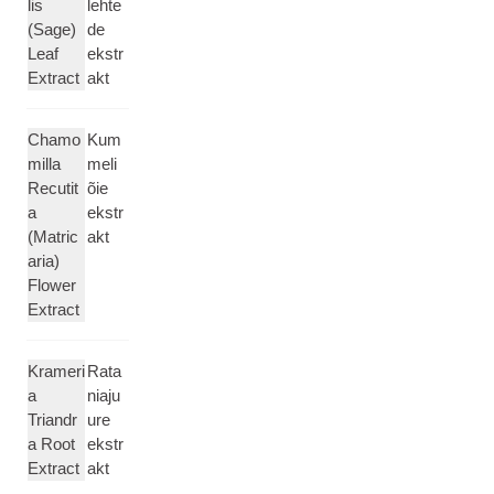
lis
lehte
(Sage)
de
Leaf
ekstr
Extract
akt
Chamo
Kum
milla
meli
Recutit
õie
a
ekstr
(Matric
akt
aria)
Flower
Extract
Krameri
Rata
a
niaju
Triandr
ure
a Root
ekstr
Extract
akt