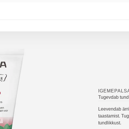
IGEMEPALS
Tugevdab tund
Leevendab ärrit
taastamist. Tu
tundlikkust.