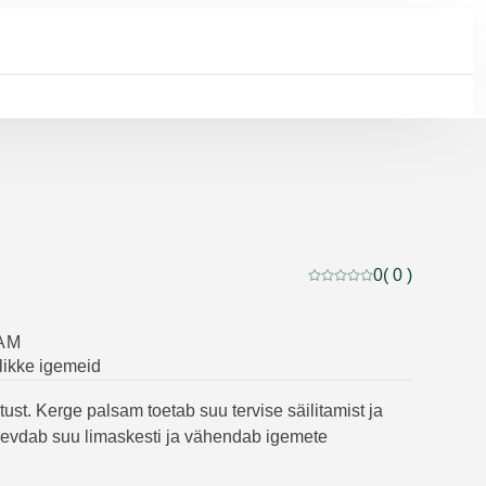
0
( 0 )
Praegune hinnang: 0 5-s
AM
likke igemeid
ust. Kerge palsam toetab suu tervise säilitamist ja
gevdab suu limaskesti ja vähendab igemete