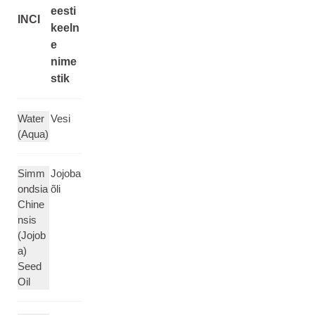
eesti
INCI
keeln
e
nime
stik
Water
Vesi
(Aqua)
Simm
Jojoba
ondsia
õli
Chine
nsis
(Jojob
a)
Seed
Oil