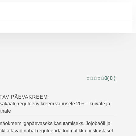
0
( 0 )
Praegune hinnang: 0 5-s
SUTAV PÄEVAKREEM
sakaalu reguleeriv kreem vanusele 20+ – kuivale ja
ahale
näokreem igapäevaseks kasutamiseks. Jojobaõli ja
rakt aitavad nahal reguleerida loomulikku niiskustaset