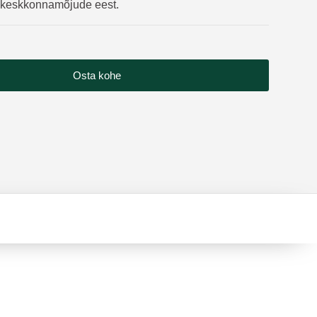
d keskkonnamõjude eest.
Osta kohe