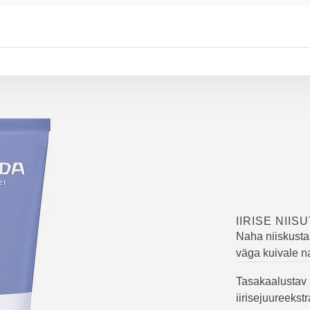
IIRISE NII
Naha niiskusta
väga kuivale n
Tasakaalustav 
iirisejuureekst