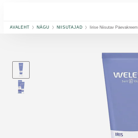
Skip to main content
AVALEHT
NÄGU
NIISUTAJAD
Iirise Niisutav Päevakreem