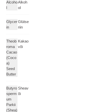
Alcoho
Alkoh
l
ol
Glycer
Glütse
in
riin
Theob
Kakao
roma
või
Cacao
(Coco
a)
Seed
Butter
Butyro
Sheav
sperm
õi
um
Parkii
(Shea)