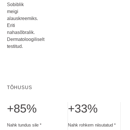
Sobiblik
meigi
alauskreemiks.
Eriti
nahasõbralik.
Dermatoloogiliselt
testitud.
TÕHUSUS
+85%
+33%
Nahk tundus sile. Hinnang pärast 28 p kasutamist
Nahk rohkem niisutatud. Testit
Nahk tundus sile *
Nahk rohkem niisutatud *