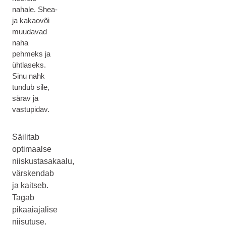
nahale. Shea-
ja kakaovõi
muudavad
naha
pehmeks ja
ühtlaseks.
Sinu nahk
tundub sile,
särav ja
vastupidav.
Säilitab
optimaalse
niiskustasakaalu,
värskendab
ja kaitseb.
Tagab
pikaaiajalise
niisutuse.