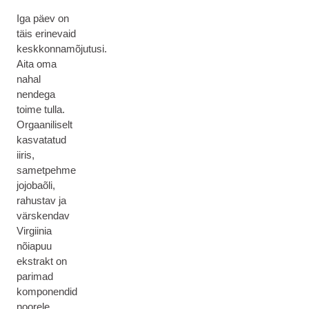
Iga päev on
täis erinevaid
keskkonnamõjutusi.
Aita oma
nahal
nendega
toime tulla.
Orgaaniliselt
kasvatatud
iiris,
sametpehme
jojobaõli,
rahustav ja
värskendav
Virgiinia
nõiapuu
ekstrakt on
parimad
komponendid
noorele