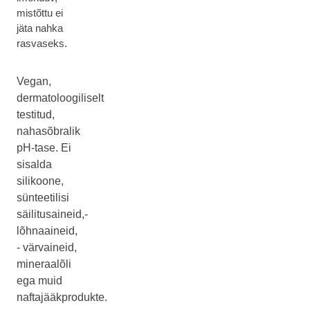
mistõttu ei
jäta nahka
rasvaseks.
Vegan,
dermatoloogiliselt
testitud,
nahasõbralik
pH-tase. Ei
sisalda
silikoone,
sünteetilisi
säilitusaineid,-
lõhnaaineid,
- värvaineid,
mineraalõli
ega muid
naftajääkprodukte.