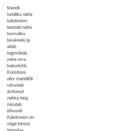
Mandli
tundliku naha
kätekreem
taastab naha
loomuliku
tasakaalu ja
aitab
tugevdada
naha oma
kaitsekihti.
Koostises
olev mandliõli
rahustab
ärritunud
nahka ning
niisutab
tõhusalt.
Kätekreem on
väga kiiresti
imenduv,