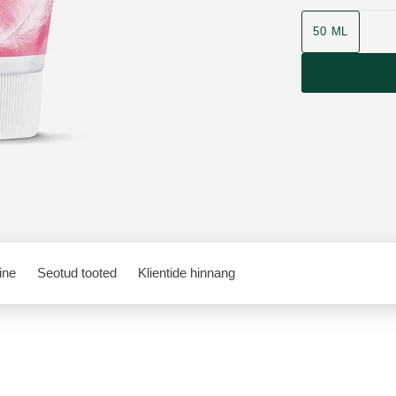
50 ML
ine
Seotud tooted
Klientide hinnang