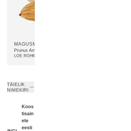
MAGUSMANDLIÕLI
Prunus Amygdalus Dulcis (Sweet Almond) Oil
LOE ROHKEM
TÄIELIK
NIMEKIRI
Koos
tisain
ete
eesti