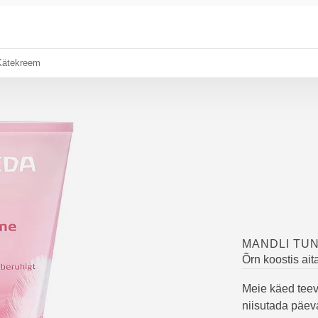
Kätekreem
MANDLI TU
Õrn koostis ai
Meie käed teeva
niisutada päev