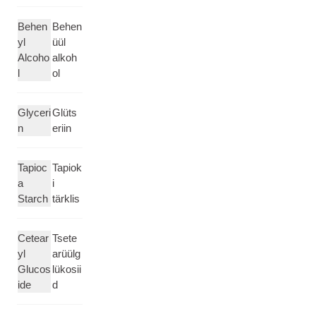
Behen
Behen
yl
üül
Alcoho
alkoh
l
ol
Glyceri
Glüts
n
eriin
Tapioc
Tapiok
a
i
Starch
tärklis
Cetear
Tsete
yl
arüülg
Glucos
lükosii
ide
d