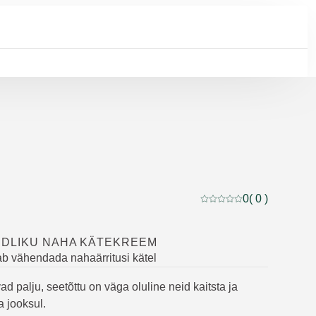
0
( 0 )
Praegune hinnang: 0 5-s
NDLIKU NAHA KÄTEKREEM
tab vähendada nahaärritusi kätel
d palju, seetõttu on väga oluline neid kaitsta ja
a jooksul.