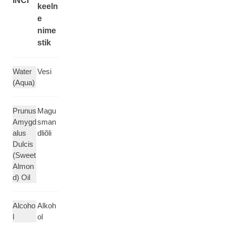
INCI
keeln
e
nime
stik
Water
Vesi
(Aqua)
Prunus
Magu
Amygd
sman
alus
dliõli
Dulcis
(Sweet
Almon
d) Oil
Alcoho
Alkoh
l
ol