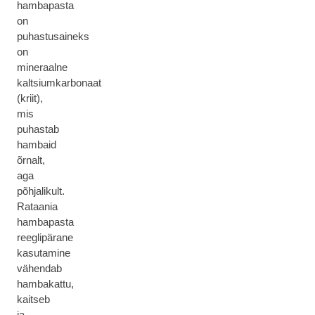
hambapasta
on
puhastusaineks
on
mineraalne
kaltsiumkarbonaat
(kriit),
mis
puhastab
hambaid
õrnalt,
aga
põhjalikult.
Rataania
hambapasta
reeglipärane
kasutamine
vähendab
hambakattu,
kaitseb
ja