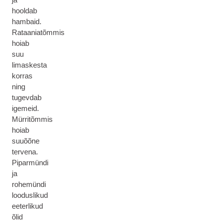
hooldab
hambaid.
Rataaniatõmmis
hoiab
suu
limaskesta
korras
ning
tugevdab
igemeid.
Mürritõmmis
hoiab
suuõõne
tervena.
Piparmündi
ja
rohemündi
looduslikud
eeterlikud
õlid