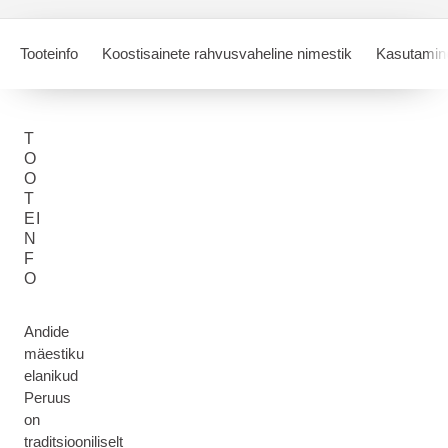
Tooteinfo
Koostisainete rahvusvaheline nimestik
Kasutamin
T
O
O
T
EI
N
F
O
Andide
mäestiku
elanikud
Peruus
on
traditsiooniliselt