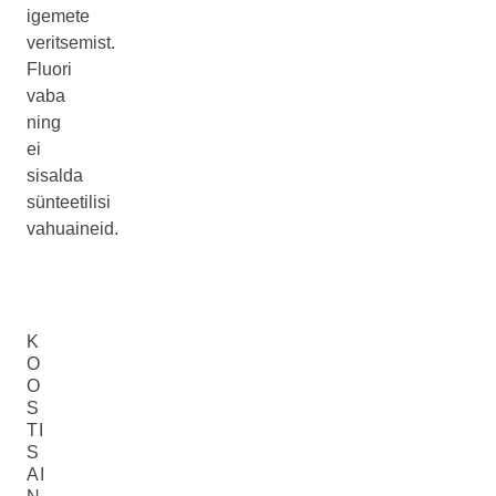
igemete
veritsemist.
Fluori
vaba
ning
ei
sisalda
sünteetilisi
vahuaineid.
K
O
O
S
TI
S
AI