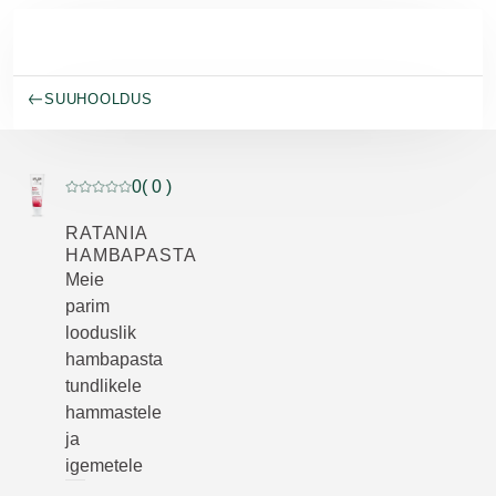
Skip to main content
SUUHOOLDUS
0
( 0 )
Praegune hinnang: 0 5-st tähest hinnanud 0 klienti
RATANIA
HAMBAPASTA
Meie
parim
looduslik
hambapasta
tundlikele
hammastele
ja
igemetele