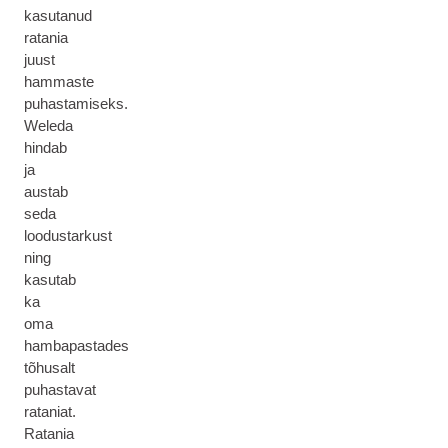
kasutanud
ratania
juust
hammaste
puhastamiseks.
Weleda
hindab
ja
austab
seda
loodustarkust
ning
kasutab
ka
oma
hambapastades
tõhusalt
puhastavat
rataniat.
Ratania