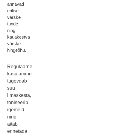
annavad
erilise
värske
tunde
ning
kauakestva
värske
hingeõhu.
Regulaarne
kasutamine
tugevdab
suu
limaskesta,
toniseerib
igemeid
ning
aitab
ennetada