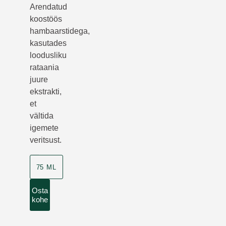
Arendatud
koostöös
hambaarstidega,
kasutades
loodusliku
rataania
juure
ekstrakti,
et
vältida
igemete
veritsust.
75 ML
Osta
kohe