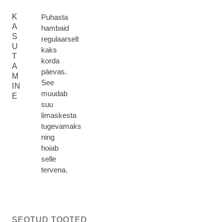
K
Puhasta
A
hambaid
S
regulaarselt
U
kaks
T
korda
A
päevas.
M
See
IN
muudab
E
suu
limaskesta
tugevamaks
ning
hoiab
selle
tervena.
SEOTUD TOOTED