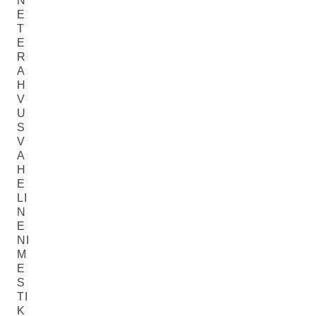
N
E
T
E
R
A
H
V
U
S
V
A
H
E
LI
N
E
NI
M
E
S
TI
K