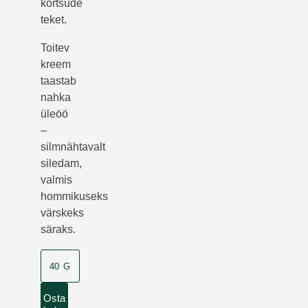
kortsude
teket.
Toitev
kreem
taastab
nahka
üleöö
–
silmnähtavalt
siledam,
valmis
hommikuseks
värskeks
säraks.
40 G
Osta