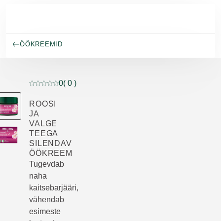
Skip to main content
ÖÖKREEMID
0
( 0 )
Praegune hinnang: 0 5-st tähest hinnanud 0 klienti
ROOSI
JA
VALGE
TEEGA
SILENDAV
ÖÖKREEM
Tugevdab
naha
kaitsebarjääri,
vähendab
esimeste