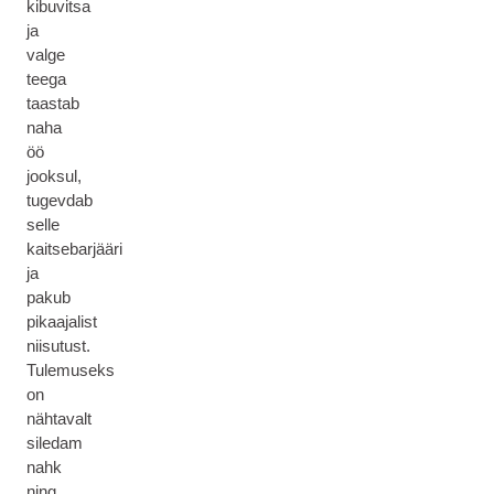
kibuvitsa
ja
valge
teega
taastab
naha
öö
jooksul,
tugevdab
selle
kaitsebarjääri
ja
pakub
pikaajalist
niisutust.
Tulemuseks
on
nähtavalt
siledam
nahk
ning