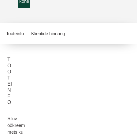
kohe
Tooteinfo
Klientide hinnang
T
O
O
T
EI
N
F
O
Siluv
öökreem
metsiku