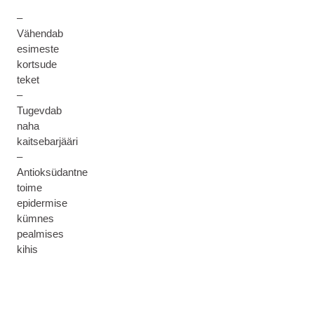
–
Vähendab
esimeste
kortsude
teket
–
Tugevdab
naha
kaitsebarjääri
–
Antioksüdantne
toime
epidermise
kümnes
pealmises
kihis