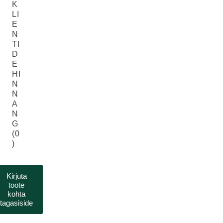
K
LI
E
N
TI
D
E
HI
N
N
A
N
G
(0
)
Kirjuta
toote
kohta
tagasiside