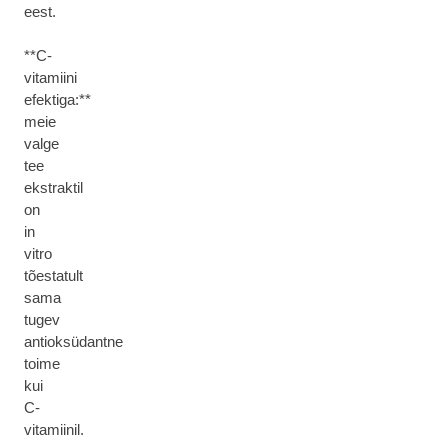
eest.
**C-
vitamiini
efektiga:**
meie
valge
tee
ekstraktil
on
in
vitro
tõestatult
sama
tugev
antioksüdantne
toime
kui
C-
vitamiinil.