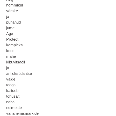
hommikul
värske
ja
puhanud
jume.
Age-
Protect
kompleks
koos
mahe
kibuvitsaõli
ja
antioksüdantse
valge
teega
kaitseb
tõhusalt
naha
esimeste
vananemismärkide