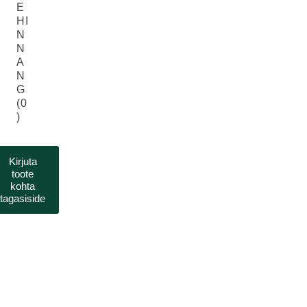
E
HI
N
N
A
N
G
(0
)
Kirjuta
toote
kohta
tagasiside