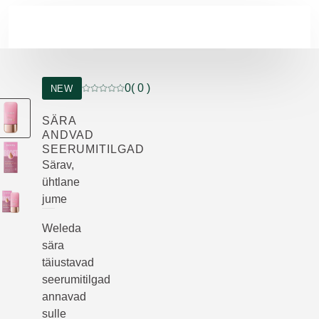
Skip to main content
0
( 0 )
NEW
Praegune hinnang: 0 5-st tähest hinnanud 0 kli
SÄRA
ANDVAD
SEERUMITILGAD
Särav,
ühtlane
jume
Weleda
sära
täiustavad
seerumitilgad
annavad
sulle