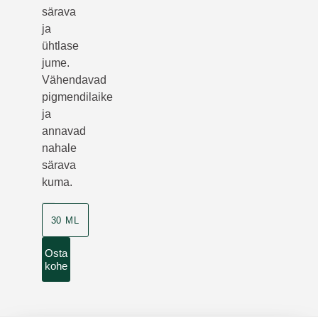
särava
ja
ühtlase
jume.
Vähendavad
pigmendilaike
ja
annavad
nahale
särava
kuma.
30 ML
Osta
kohe