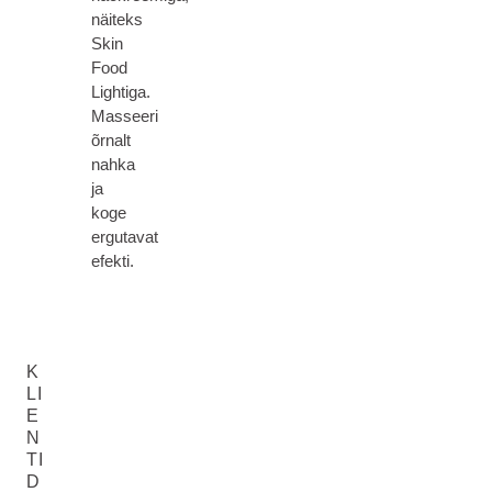
näiteks
Skin
Food
Lightiga.
Masseeri
õrnalt
nahka
ja
koge
ergutavat
efekti.
K
LI
E
N
TI
D