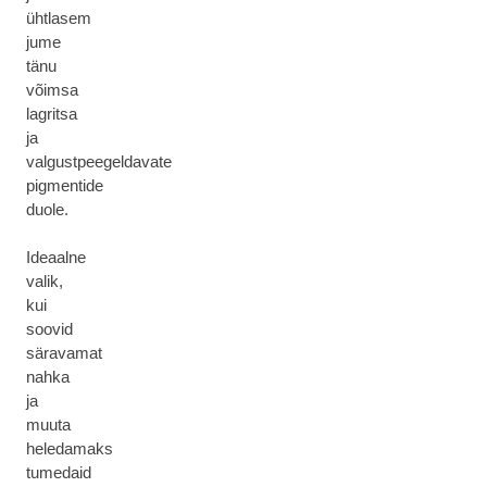
ühtlasem
jume
tänu
võimsa
lagritsa
ja
valgustpeegeldavate
pigmentide
duole.
Ideaalne
valik,
kui
soovid
säravamat
nahka
ja
muuta
heledamaks
tumedaid