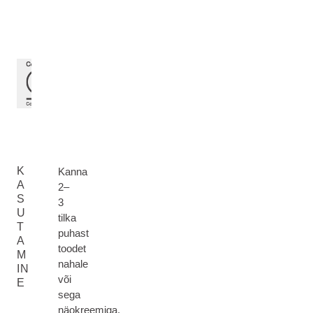
K
Kanna
A
2–
S
3
U
tilka
T
puhast
A
toodet
M
nahale
IN
või
E
sega
näokreemiga,