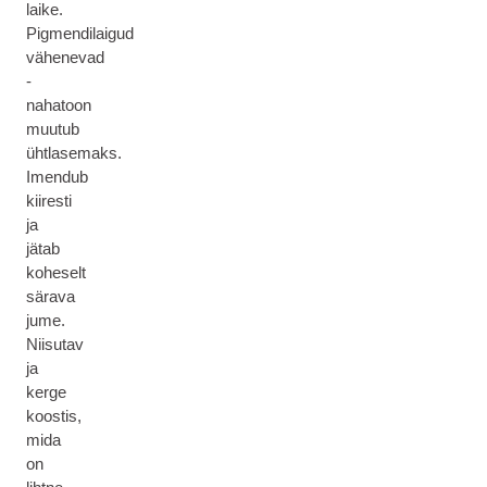
laike.
Pigmendilaigud
vähenevad
-
nahatoon
muutub
ühtlasemaks.
Imendub
kiiresti
ja
jätab
koheselt
särava
jume.
Niisutav
ja
kerge
koostis,
mida
on