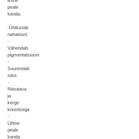
lihtne
peale
kanda.
-Ühtlustab
nahatooni
-
Vähendab
pigmentatsiooni
-
Suurendab
sära
-
Niisutava
ja
kerge
koostisega
-
Lihtne
peale
kanda