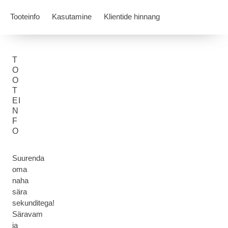
Tooteinfo
Kasutamine
Klientide hinnang
T
O
O
T
EI
N
F
O
Suurenda
oma
naha
sära
sekunditega!
Säravam
ja