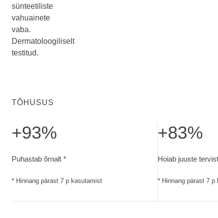
sünteetiliste
vahuainete
vaba.
Dermatoloogiliselt
testitud.
TÕHUSUS
+93%
+83%
Puhastab õrnalt. Hinnang pärast 7 p kasutamist
Hoiab juuste terv
Puhastab õrnalt *
Hoiab juuste tervist
* Hinnang pärast 7 p kasutamist
* Hinnang pärast 7 p