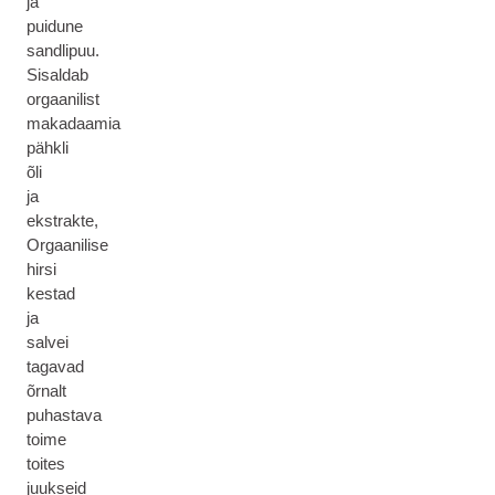
ja
puidune
sandlipuu.
Sisaldab
orgaanilist
makadaamia
pähkli
õli
ja
ekstrakte,
Orgaanilise
hirsi
kestad
ja
salvei
tagavad
õrnalt
puhastava
toime
toites
juukseid