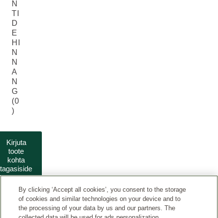
N
TI
D
E
HI
N
N
A
N
G
(0
)
Kirjuta
toote
kohta
tagasiside
By clicking ‘Accept all cookies’, you consent to the storage
of cookies and similar technologies on your device and to
the processing of your data by us and our partners. The
collected data will be used for ads personalization.