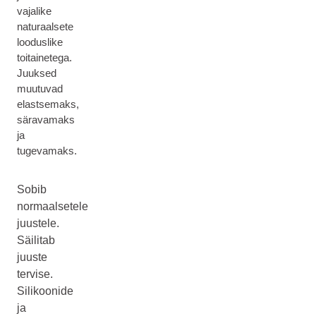
vajalike
naturaalsete
looduslike
toitainetega.
Juuksed
muutuvad
elastsemaks,
säravamaks
ja
tugevamaks.
Sobib
normaalsetele
juustele.
Säilitab
juuste
tervise.
Silikoonide
ja