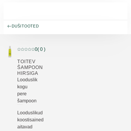
Skip to main content
DUŠITOOTED
0
( 0 )
Praegune hinnang: 0 5-st tähest hinnanud 0 klienti
TOITEV
ŠAMPOON
HIRSIGA
Looduslik
kogu
pere
šampoon
Looduslikud
koostisained
aitavad