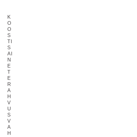
K
O
O
S
TI
S
AI
N
E
T
E
R
A
H
V
U
S
V
A
H