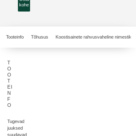
kohe
Tooteinfo
Tõhusus
Koostisainete rahvusvaheline nimestik
T
O
O
T
EI
N
F
O
Tugevad
juuksed
suudavad