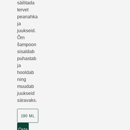
säilitada
tervet
peanahka
ja
juukseid.
Õrn
šampoon
sisaldab
puhastab
ja
hooldab
ning
muudab
juukseid
säravaks.
190 ML
Osta