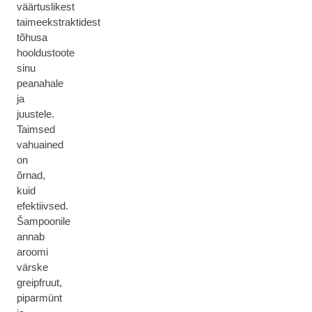
väärtuslikest
taimeekstraktidest
tõhusa
hooldustoote
sinu
peanahale
ja
juustele.
Taimsed
vahuained
on
õrnad,
kuid
efektiivsed.
Šampoonile
annab
aroomi
värske
greipfruut,
piparmünt