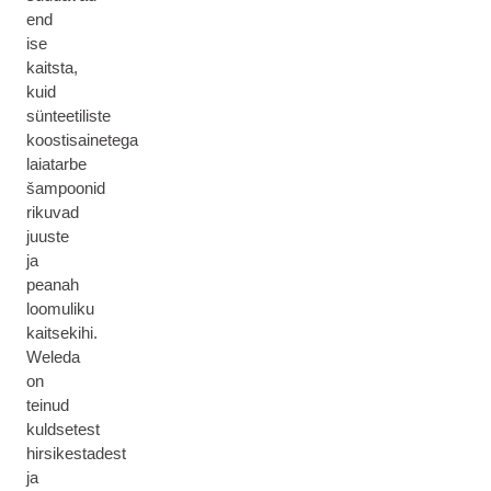
end
ise
kaitsta,
kuid
sünteetiliste
koostisainetega
laiatarbe
šampoonid
rikuvad
juuste
ja
peanah
loomuliku
kaitsekihi.
Weleda
on
teinud
kuldsetest
hirsikestadest
ja