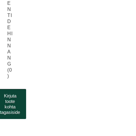
E
N
TI
D
E
HI
N
N
A
N
G
(0
)
Kirjuta
toote
kohta
tagasiside