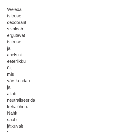
Weleda
tsitruse
deodorant
sisaldab
ergutavat
tsitruse
ja
apelsini
eeterlikku
õli,
mis
värskendab
ja
aitab
neutraliseerida
kehalõhnu.
Nahk
saab
jätkuvalt