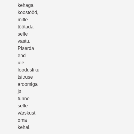
kehaga
koostööd,
mitte
töötada
selle
vastu.
Piserda
end
üle
loodusliku
tsitruse
aroomiga
ja
tunne
selle
värskust
oma
kehal.