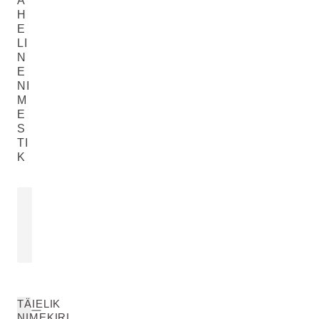
A
H
E
LI
N
E
NI
M
E
S
TI
K
SIDRUNIKOOREÕLI
Citrus Limon (Lemon) Peel Oil
LOE ROHKEM
TÄIELIK
NIMEKIRI