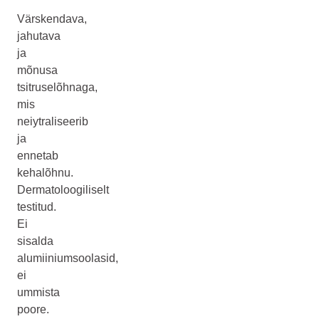
Värskendava,
jahutava
ja
mõnusa
tsitruselõhnaga,
mis
neiytraliseerib
ja
ennetab
kehalõhnu.
Dermatoloogiliselt
testitud.
Ei
sisalda
alumiiniumsoolasid,
ei
ummista
poore.