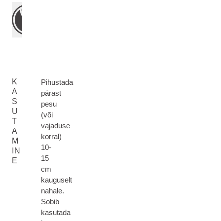
K
Pihustada
A
pärast
S
pesu
U
(või
T
vajaduse
A
korral)
M
10-
IN
15
E
cm
kauguselt
nahale.
Sobib
kasutada