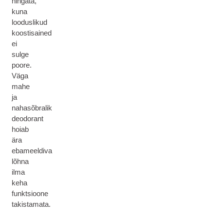
hingata,
kuna
looduslikud
koostisained
ei
sulge
poore.
Väga
mahe
ja
nahasõbralik
deodorant
hoiab
ära
ebameeldiva
lõhna
ilma
keha
funktsioone
takistamata.