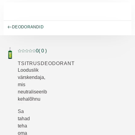
Skip to main content
DEODORANDID
0
( 0 )
Praegune hinnang: 0 5-st tähest hinnanud 0 klienti
TSITRUSDEODORANT
Looduslik
värskendaja,
mis
neutraliseerib
kehalõhnu
Sa
tahad
teha
oma