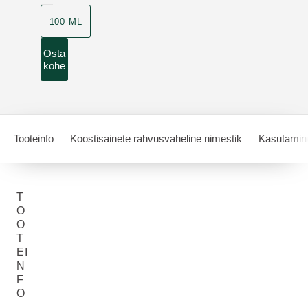
100 ML
Osta
kohe
Tooteinfo
Koostisainete rahvusvaheline nimestik
Kasutamin
T
O
O
T
EI
N
F
O