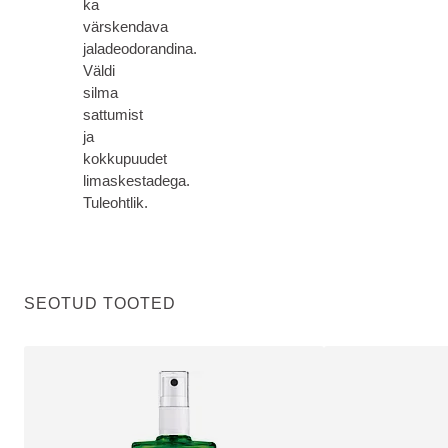
ka
värskendava
jaladeodorandina.
Väldi
silma
sattumist
ja
kokkupuudet
limaskestadega.
Tuleohtlik.
SEOTUD TOOTED