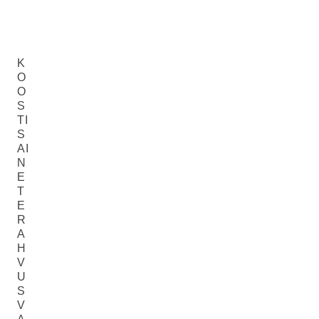
K
O
O
S
TI
S
AI
N
E
T
E
R
A
H
V
U
S
V