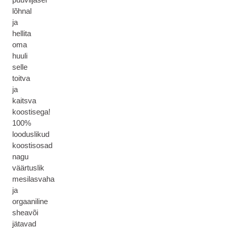
lõhnal
ja
hellita
oma
huuli
selle
toitva
ja
kaitsva
koostisega!
100%
looduslikud
koostisosad
nagu
väärtuslik
mesilasvaha
ja
orgaaniline
sheavõi
jätavad