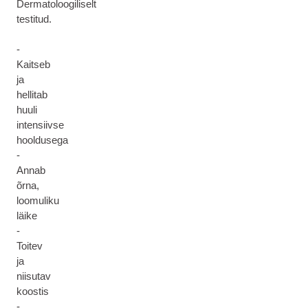
Dermatoloogiliselt
testitud.
-
Kaitseb
ja
hellitab
huuli
intensiivse
hooldusega
-
Annab
õrna,
loomuliku
läike
-
Toitev
ja
niisutav
koostis
-