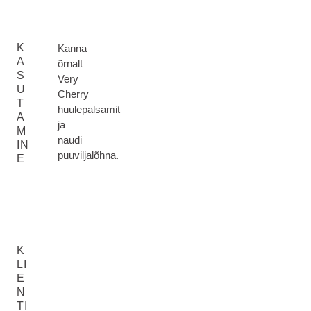
K
Kanna
A
õrnalt
S
Very
U
Cherry
T
huulepalsamit
A
ja
M
naudi
IN
puuviljalõhna.
E
K
LI
E
N
TI