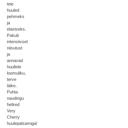
teie
huuled
pehmeks
ja
elastseks.
Pakub
intensiivset
niisutust
ja
annavad
huultele
loomuliku,
terve
läike.
Puhta
naudingu
hetked
Very
Cherry
huulepalsamiga!