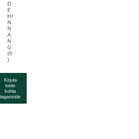
D
E
HI
N
N
A
N
G
(0
)
Kirjuta
toote
kohta
tagasiside