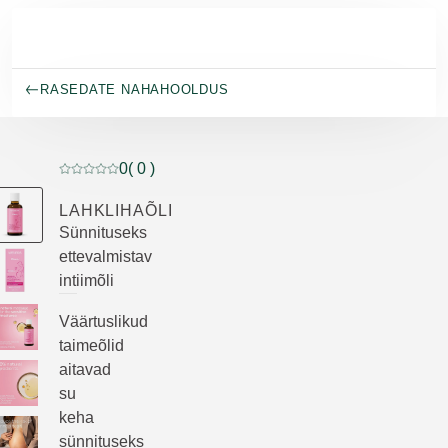
Skip to main content
RASEDATE NAHAHOOLDUS
0
( 0 )
Praegune hinnang: 0 5-st tähest hinnanud 0 klienti
LAHKLIHAÕLI
Sünnituseks
ettevalmistav
intiimõli
Väärtuslikud
taimeõlid
aitavad
su
keha
sünnituseks