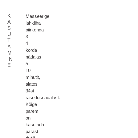
K
Masseerige
A
lahkliha
S
piirkonda
U
3-
T
4
A
korda
M
nädalas
IN
5-
E
10
minutit,
alates
34st
rasedusnädalast.
Kõige
parem
on
kasutada
pärast