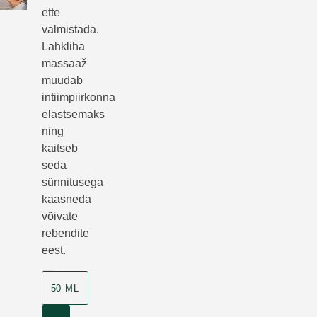
ette
valmistada.
Lahkliha
massaaž
muudab
intiimpiirkonna
elastsemaks
ning
kaitseb
seda
sünnitusega
kaasneda
võivate
rebendite
eest.
50 ML