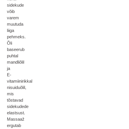
sidekude
võib
varem
muutuda
liiga
pehmeks.
Õli
baseerub
puhtal
mandliõlil
ja
E-
vitamiinirikkal
nisuiduõlil,
mis
tõstavad
sidekudede
elastsust.
Massaaž
ergutab