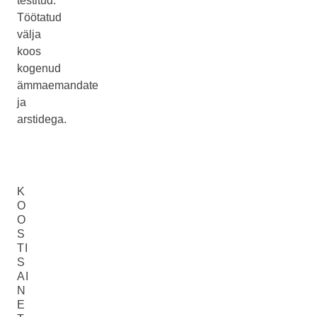
testitud.
Töötatud
välja
koos
kogenud
ämmaemandate
ja
arstidega.
K
O
O
S
TI
S
AI
N
E