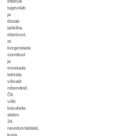
intiimõli
tugevdab
ja
tõstab
lahkliha
elastsust,
et
kergendada
sünnitust
ja
ennetada
tekkida
võivaid
rebendeid.
Õli
võib
kasutada
alates
34.
rasedusnädalat,
kuna