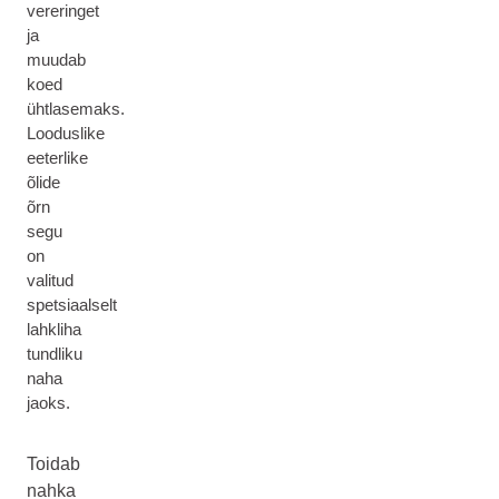
vereringet
ja
muudab
koed
ühtlasemaks.
Looduslike
eeterlike
õlide
õrn
segu
on
valitud
spetsiaalselt
lahkliha
tundliku
naha
jaoks.
Toidab
nahka