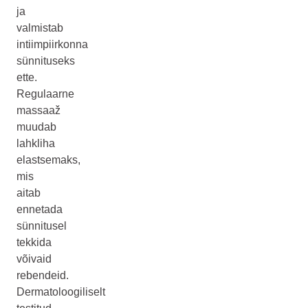
ja
valmistab
intiimpiirkonna
sünnituseks
ette.
Regulaarne
massaaž
muudab
lahkliha
elastsemaks,
mis
aitab
ennetada
sünnitusel
tekkida
võivaid
rebendeid.
Dermatoloogiliselt