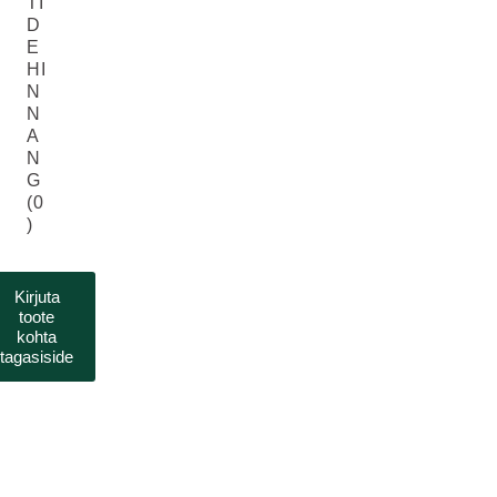
TI
D
E
HI
N
N
A
N
G
(0
)
Kirjuta
toote
kohta
tagasiside