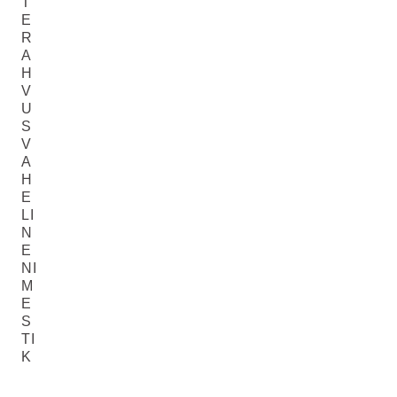
T
E
R
A
H
V
U
S
V
A
H
E
LI
N
E
NI
M
E
S
TI
K