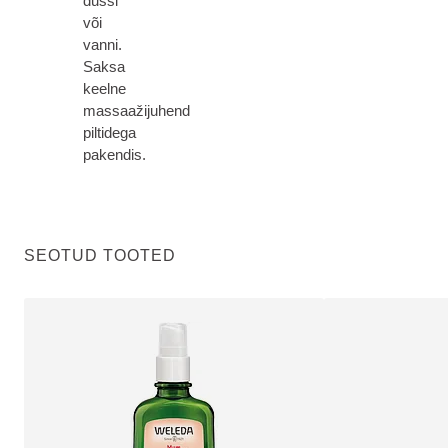
dušši
või
vanni.
Saksa
keelne
massaažijuhend
piltidega
pakendis.
SEOTUD TOOTED