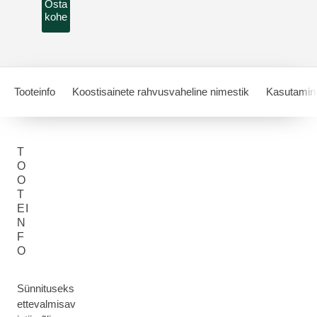
Osta
kohe
Tooteinfo
Koostisainete rahvusvaheline nimestik
Kasutamin
T
O
O
T
EI
N
F
O
Sünnituseks
ettevalmisav