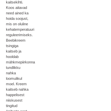
kaitsekihti.
Koos aitavad
need ained ka
hoida soojust,
mis on oluline
kehatemperatuuri
reguleerimiseks.
Beebikreem
tsingiga
kaitseb ja
hooldab
mähkmepiirkonna
tundlikku
nahka
loomulikul
moel. Kreem
kaitseb nahka
happelisest
niiskusest
tingitud