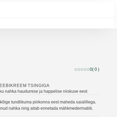
0
( 0 )
Praegune hinnang: 0 5-s
BEEBIKREEM TSINGIGA
kku nahka haudumise ja happelise niiskuse eest
 kõige tundlikuma piirkonna eest maheda saialillega.
unud nahka ning aitab ennetada mähkmedermatiiti.