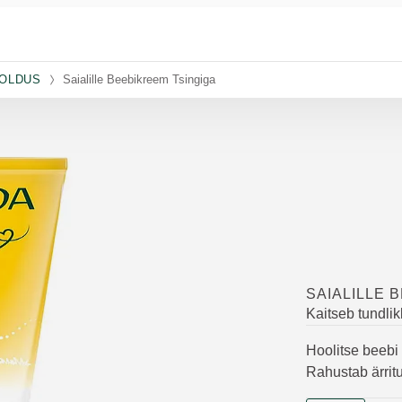
OLDUS
Saialille Beebikreem Tsingiga
SAIALILLE 
Kaitseb tundli
Hoolitse beebi
Rahustab ärrit