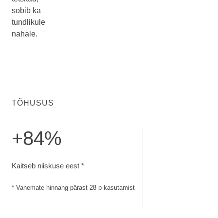
sobib ka
tundlikule
nahale.
TÕHUSUS
+84%
Kaitseb niiskuse eest. Vanemate hinnang pärast 28 p kasut
Kaitseb niiskuse eest *
* Vanemate hinnang pärast 28 p kasutamist