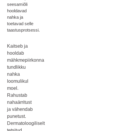
seesamiõli
hooldavad
nahka ja
toetavad selle
taastusprotsessi.
Kaitseb ja
hooldab
mähkmepiirkonna
tundlikku
nahka
loomulikul
moel.
Rahustab
nahaärritust
ja vähendab
punetust.
Dermatoloogiliselt
tetsitud,