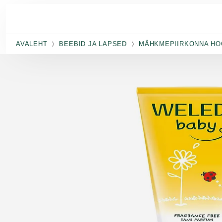
Skip to main content
AVALEHT
BEEBID JA LAPSED
MÄHKMEPIIRKONNA HO