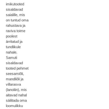
imikutooted
sisaldavad
saialille, mis
on tuntud oma
rahustava ja
raviva toime
poolest
ärritatud ja
tundlikule
nahale.
Samuti
sisaldavad
tooted pehmet
seesamiõli,
mandliõli ja
villarasva
(lanoliin), mis
aitavad nahal
säilitada oma
loomulikku