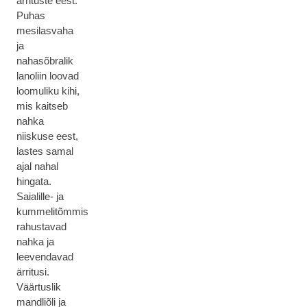
ärrituste eest.
Puhas
mesilasvaha
ja
nahasõbralik
lanoliin loovad
loomuliku kihi,
mis kaitseb
nahka
niiskuse eest,
lastes samal
ajal nahal
hingata.
Saialille- ja
kummelitõmmis
rahustavad
nahka ja
leevendavad
ärritusi.
Väärtuslik
mandliõli ja