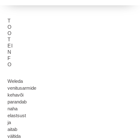
T
O
O
T
EI
N
F
O
Weleda
venitusarmide
kehavõi
parandab
naha
elastsust
ja
aitab
vältida