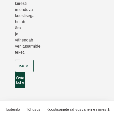
kiiresti
imenduva
koostisega
hoiab
ära
ja
vähendab
venitusarmide
teket.
150 ML
Osta
kohe
Tooteinfo
Tõhusus
Koostisainete rahvusvaheline nimestik