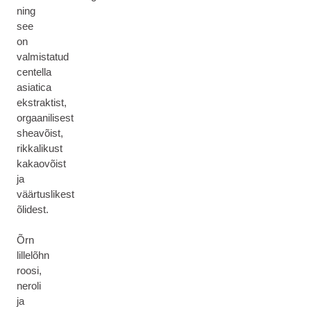
ning
see
on
valmistatud
centella
asiatica
ekstraktist,
orgaanilisest
sheavõist,
rikkalikust
kakaovõist
ja
väärtuslikest
õlidest.
Õrn
lillelõhn
roosi,
neroli
ja