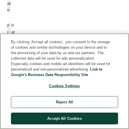
at
e
P
F
ar
r
fü
a
By clicking ‘Accept all cookies’, you consent to the storage
ü
g
of cookies and similar technologies on your device and to
m
r
the processing of your data by us and our partners. The
a
collected data will be used for ads personalization.
n
Especially cookies and mobile ad identifiers will be used for
personalized and non-personalized advertising.
Link to
c
Google's Business Data Responsibility Site
e
(
Cookies Settings
P
a
rf
Reject All
u
m
Accept All Cookies
)