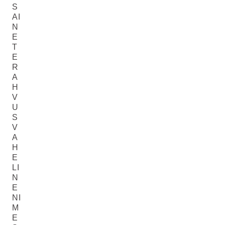
S
AI
N
E
T
E
R
A
H
V
U
S
V
A
H
E
LI
N
E
NI
M
E