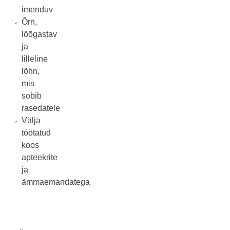
imenduv
Õrn,
lõõgastav
ja
lilleline
lõhn,
mis
sobib
rasedatele
Välja
töötatud
koos
apteekrite
ja
ämmaemandatega