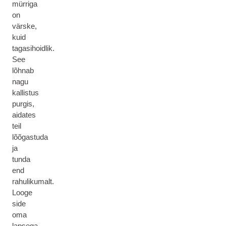
mürriga
on
värske,
kuid
tagasihoidlik.
See
lõhnab
nagu
kallistus
purgis,
aidates
teil
lõõgastuda
ja
tunda
end
rahulikumalt.
Looge
side
oma
lapsega,