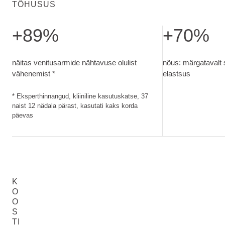
TÕHUSUS
+89%
+70%
näitas venitusarmide nähtavuse olulist vähenemist. Eksperth
nõus: märgataval
näitas venitusarmide nähtavuse olulist
nõus: märgatavalt
vähenemist *
elastsus
* Eksperthinnangud, kliiniline kasutuskatse, 37
naist 12 nädala pärast, kasutati kaks korda
päevas
K
O
O
S
TI