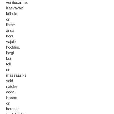
venitusarme.
Kasvavale
kõhule
on
lihtne
anda
kogu
vajalik
hooldus,
isegi
kui
teil
on
massaažiks
vaid
natuke
aega.
Kreem
on
kergesti