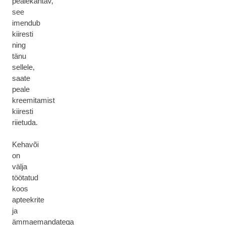
pealekantav,
see
imendub
kiiresti
ning
tänu
sellele,
saate
peale
kreemitamist
kiiresti
riietuda.
Kehavõi
on
välja
töötatud
koos
apteekrite
ja
ämmaemandatega