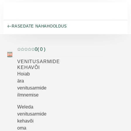
Skip to main content
RASEDATE NAHAHOOLDUS
0
( 0 )
Praegune hinnang: 0 5-st tähest hinnanud 0 klienti
VENITUSARMIDE
KEHAVÕI
Hoiab
ära
venitusarmide
ilmnemise
Weleda
venitusarmide
kehavõi
oma