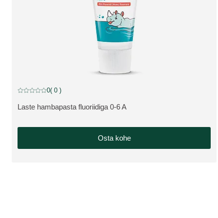
0
( 0 )
Praegune hinnang: 0 5-st tähest hinnanud 0 klienti
Laste hambapasta fluoriidiga 0-6 A
VAATA TOODET:
Osta kohe