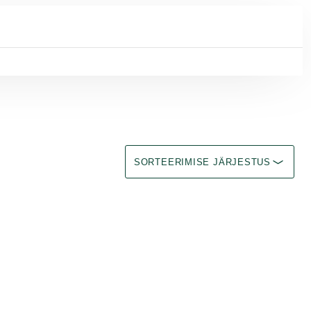
Sorteerimine Immediate effect upon se
SORTEERIMISE JÄRJESTUS