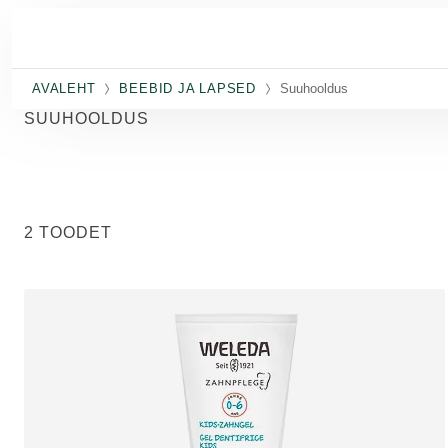
Skip to main content
AVALEHT
BEEBID JA LAPSED
Suuhooldus
SUUHOOLDUS
2 TOODET