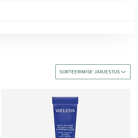
Sorteerimine Immediate effect upon se
SORTEERIMISE JÄRJESTUS