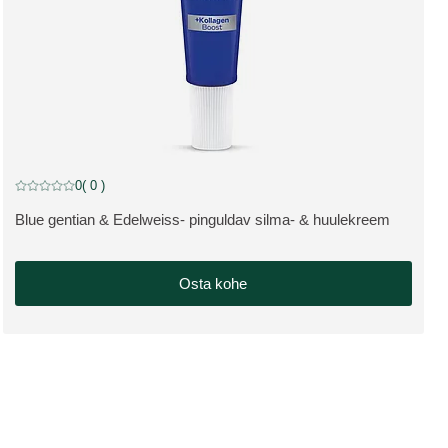
0
( 0 )
Praegune hinnang: 0 5-st tähest hinnanud 0 klienti
Blue gentian & Edelweiss- pinguldav silma- & huulekreem
VAATA TOODET:
Osta kohe