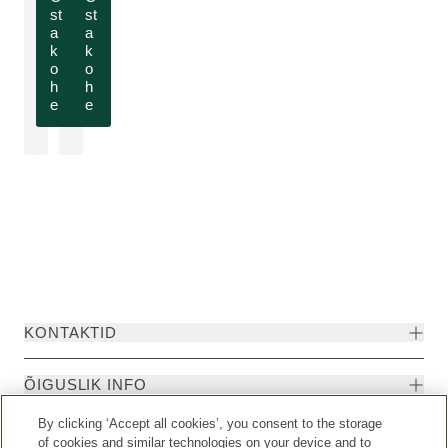
st
st
a
a
k
k
o
o
h
h
e
e
KONTAKTID
ÕIGUSLIK INFO
By clicking ‘Accept all cookies’, you consent to the storage
of cookies and similar technologies on your device and to