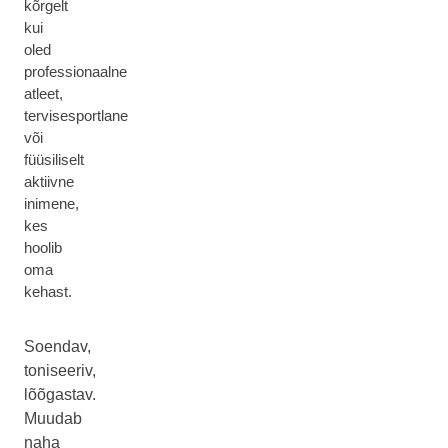
kõrgelt
kui
oled
professionaalne
atleet,
tervisesportlane
või
füüsiliselt
aktiivne
inimene,
kes
hoolib
oma
kehast.
Soendav,
toniseeriv,
lõõgastav.
Muudab
naha