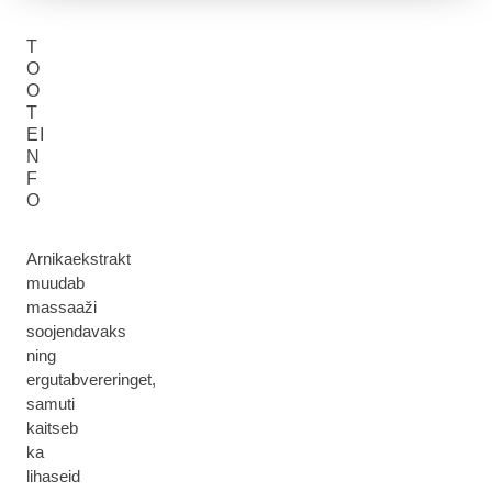
T
O
O
T
EI
N
F
O
Arnikaekstrakt
muudab
massaaži
soojendavaks
ning
ergutabvereringet,
samuti
kaitseb
ka
lihaseid