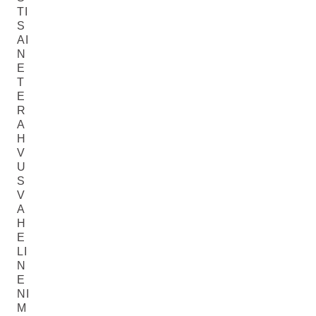
TI
S
AI
N
E
T
E
R
A
H
V
U
S
V
A
H
E
LI
N
E
NI
M