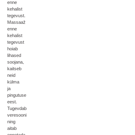
enne
kehalist
tegevust.
Massaaž
enne
kehalist
tegevust
hoiab
lihased
soojana,
kaitseb
neid
külma
ja
pingutuse
eest.
Tugevdab
veresooni
ning
aitab
ennetada