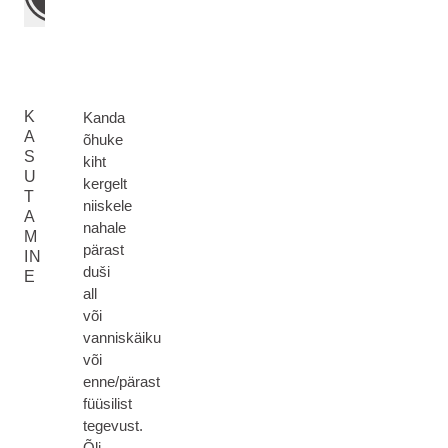
K
Kanda
A
õhuke
S
kiht
U
kergelt
T
niiskele
A
nahale
M
pärast
IN
duši
E
all
või
vanniskäiku
või
enne/pärast
füüsilist
tegevust.
Õli