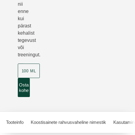
nii
enne
kui
pärast
kehalist
tegevust
või
treeningut.
100 ML
Osta
kohe
Tooteinfo
Koostisainete rahvusvaheline nimestik
Kasutamin