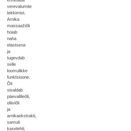
verevalumite
tekkimist.
Arnika
massaažiõli
hoiab
naha
elastsena
ja
tugevdab
selle
loomulikke
funktsioone.
Õli
sisaldab
päevalilleõli,
oliiviõli
ja
arnikaekstrakti,
samuti
kaselehti,