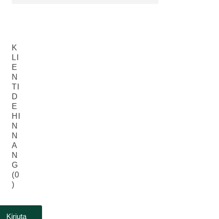
K
LI
E
N
TI
D
E
HI
N
N
A
N
G
(0
)
Kirjuta