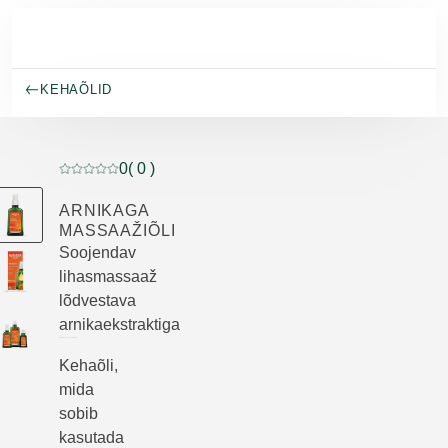
Skip to main content
KEHAÕLID
0
( 0 )
Praegune hinnang: 0 5-st tähest hinnanud 0 klienti
ARNIKAGA
MASSAAŽIÕLI
Soojendav
lihasmassaaž
lõdvestava
arnikaekstraktiga
Kehaõli,
mida
sobib
kasutada