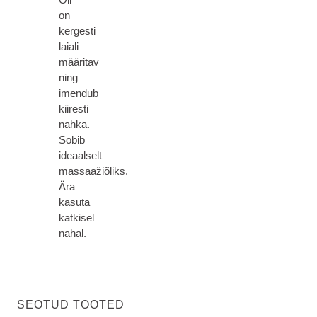
on
kergesti
laiali
määritav
ning
imendub
kiiresti
nahka.
Sobib
ideaalselt
massaažiõliks.
Ära
kasuta
katkisel
nahal.
SEOTUD TOOTED