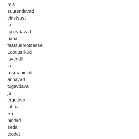
mis
suurendavad
elastsust
ja
tugevdavad
naha
taastusprotsesse.
Looduslikud
lavendli-
ja
rosmariiniõli
annavad
tugevdava
ja
ergutava
lõhna.
Sa
hindad
seda
toodet