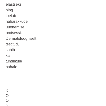
elastseks
ning
toetab
naharakkude
uuenemise
protsessi.
Dermatoloogiliselt
testitud,
sobib
ka
tundlikule
nahale.
K
O
O
S